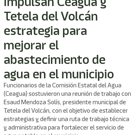
Impulsan Ceagua y
/"
Este
Tetela del Volcán
acceso
directo
activa
estrategia para
el
lector
mejorar el
de
pantalla
abastecimiento de
para
ayudarle
a
agua en el municipio
navegar
e
Funcionarios de la Comisión Estatal del Agua
interactuar
con
(Ceagua) sostuvieron una reunión de trabajo con
el
Esaud Mendoza Solís, presidente municipal de
contenido.
Tetela del Volcán, con el objetivo de establecer
estrategias y definir una ruta de trabajo técnica
y administrativa para fortalecer el servicio de