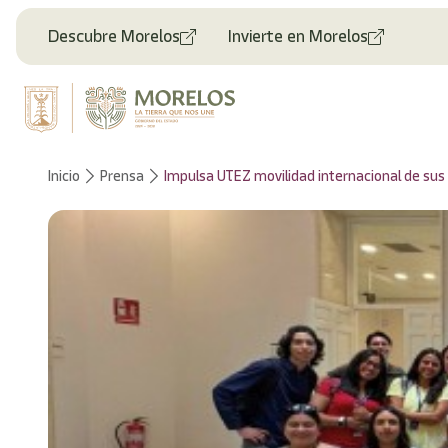
Bienvenido
al
Descubre Morelos
Invierte en Morelos
lector
de
pantalla
All
in
One
Accesibilidad
Inicio
Prensa
Impulsa UTEZ movilidad internacional de sus
Para
iniciar
el
lector
de
pantalla
All
in
One
Accesibilidad,
presione
"Ctrl
+