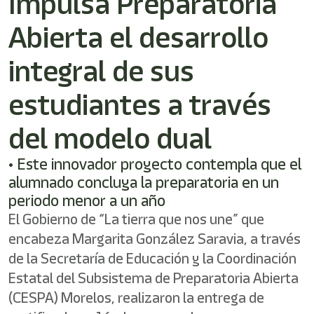
Impulsa Preparatoria
/"
Este
Abierta el desarrollo
acceso
directo
activa
integral de sus
el
lector
estudiantes a través
de
pantalla
del modelo dual
para
ayudarle
a
• Este innovador proyecto contempla que el
navegar
alumnado concluya la preparatoria en un
e
periodo menor a un año
interactuar
con
El Gobierno de “La tierra que nos une” que
el
encabeza Margarita González Saravia, a través
contenido.
de la Secretaría de Educación y la Coordinación
Estatal del Subsistema de Preparatoria Abierta
(CESPA) Morelos, realizaron la entrega de