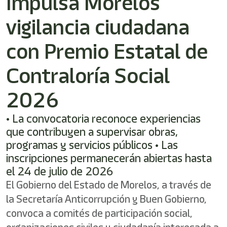
Impulsa Morelos
/"
Este
vigilancia ciudadana
acceso
directo
activa
con Premio Estatal de
el
lector
Contraloría Social
de
pantalla
2026
para
ayudarle
a
• La convocatoria reconoce experiencias
navegar
que contribuyen a supervisar obras,
e
programas y servicios públicos • Las
interactuar
con
inscripciones permanecerán abiertas hasta
el
el 24 de julio de 2026
contenido.
El Gobierno del Estado de Morelos, a través de
la Secretaría Anticorrupción y Buen Gobierno,
convoca a comités de participación social,