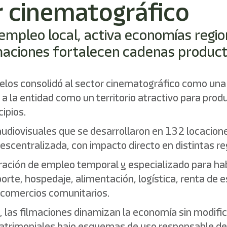
r cinematográfico
 empleo local, activa economías regio
lmaciones fortalecen cadenas producti
los consolidó al sector cinematográfico como una 
 a la entidad como un territorio atractivo para pro
ipios.
udiovisuales que se desarrollaron en 132 locacione
scentralizada, con impacto directo en distintas re
ración de empleo temporal y especializado para ha
rte, hospedaje, alimentación, logística, renta de e
 comercios comunitarios.
, las filmaciones dinamizan la economía sin modifi
atrimoniales bajo esquemas de uso responsable del