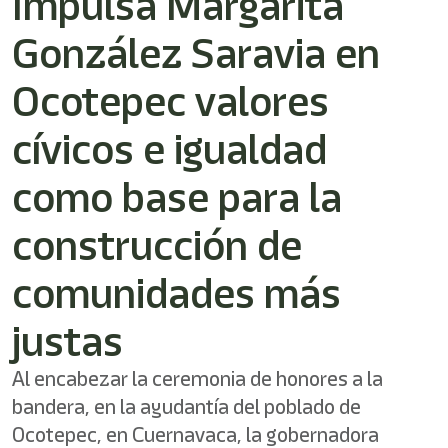
Impulsa Margarita
/"
Este
González Saravia en
acceso
directo
activa
Ocotepec valores
el
lector
cívicos e igualdad
de
pantalla
como base para la
para
ayudarle
a
construcción de
navegar
e
comunidades más
interactuar
con
el
justas
contenido.
Al encabezar la ceremonia de honores a la
bandera, en la ayudantía del poblado de
Ocotepec, en Cuernavaca, la gobernadora