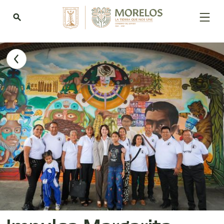
Bienvenido
al
search
lector
de
pantalla
All
in
One
Accesibilidad
Para
iniciar
el
lector
de
pantalla
All
in
One
Accesibilidad,
presione
"Ctrl
+