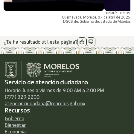
Boletín 01599
Cuernavaca, Morelos; 07 de abril de 2025
DGCS del Gobierno del Estado de Morelos
¿Te ha resultado útil esta página?
Servicio de atención ciudadana
Horario: lunes a viernes de 9:00 AM a 2:00 PM
(777) 329 2200
atencionciudadana@morelos.gob.mx
Recursos
Gobierno
Bienestar
Economía