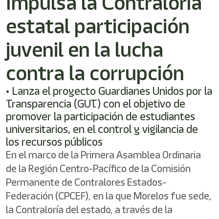
Impulsa la Contraloría
/"
Este
estatal participación
acceso
directo
activa
juvenil en la lucha
el
lector
contra la corrupción
de
pantalla
• Lanza el proyecto Guardianes Unidos por la
para
ayudarle
Transparencia (GUT) con el objetivo de
a
promover la participación de estudiantes
navegar
universitarios, en el control y vigilancia de
e
interactuar
los recursos públicos
con
En el marco de la Primera Asamblea Ordinaria
el
de la Región Centro-Pacífico de la Comisión
contenido.
Permanente de Contralores Estados-
Federación (CPCEF), en la que Morelos fue sede,
la Contraloría del estado, a través de la