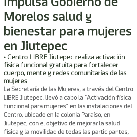
Impulsa Gobierno de
/"
Este
Morelos salud y
acceso
directo
activa
bienestar para mujeres
el
lector
en Jiutepec
de
pantalla
• Centro LIBRE Jiutepec realiza activación
para
ayudarle
física funcional gratuita para fortalecer
a
cuerpo, mente y redes comunitarias de las
navegar
mujeres
e
interactuar
La Secretaría de las Mujeres, a través del Centro
con
LIBRE Jiutepec, llevó a cabo la “Activación física
el
contenido.
funcional para mujeres” en las instalaciones del
Centro, ubicado en la colonia Paraíso, en
Jiutepec, con el objetivo de mejorar la salud
física y la movilidad de todas las participantes,