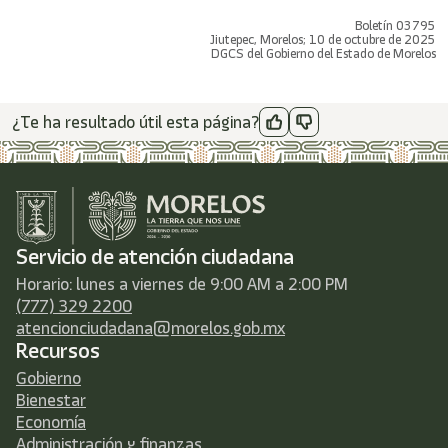
Boletín 03795
Jiutepec, Morelos; 10 de octubre de 2025
DGCS del Gobierno del Estado de Morelos
¿Te ha resultado útil esta página?
Servicio de atención ciudadana
Horario: lunes a viernes de 9:00 AM a 2:00 PM
(777) 329 2200
atencionciudadana@morelos.gob.mx
Recursos
Gobierno
Bienestar
Economía
Administración y finanzas