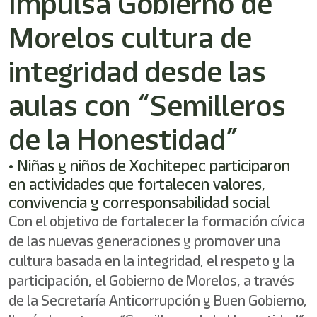
Impulsa Gobierno de
/"
Este
Morelos cultura de
acceso
directo
activa
integridad desde las
el
lector
aulas con “Semilleros
de
pantalla
de la Honestidad”
para
ayudarle
a
• Niñas y niños de Xochitepec participaron
navegar
en actividades que fortalecen valores,
e
convivencia y corresponsabilidad social
interactuar
con
Con el objetivo de fortalecer la formación cívica
el
de las nuevas generaciones y promover una
contenido.
cultura basada en la integridad, el respeto y la
participación, el Gobierno de Morelos, a través
de la Secretaría Anticorrupción y Buen Gobierno,