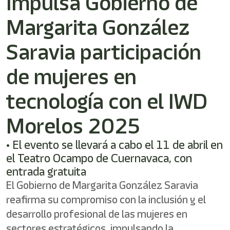
Impulsa Gobierno de
shortcut
activates
Margarita González
the
screen
reader
Saravia participación
to
help
de mujeres en
you
navigate
tecnología con el IWD
and
interact
with
Morelos 2025
the
content.
• El evento se llevará a cabo el 11 de abril en
el Teatro Ocampo de Cuernavaca, con
entrada gratuita
El Gobierno de Margarita González Saravia
reafirma su compromiso con la inclusión y el
desarrollo profesional de las mujeres en
sectores estratégicos, impulsando la