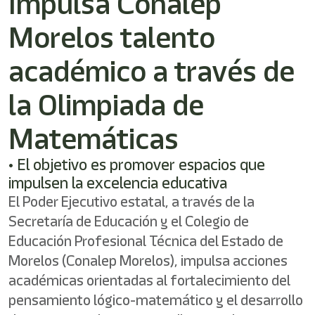
Impulsa Conalep
/"
Este
Morelos talento
acceso
directo
activa
académico a través de
el
lector
la Olimpiada de
de
pantalla
Matemáticas
para
ayudarle
a
• El objetivo es promover espacios que
navegar
impulsen la excelencia educativa
e
interactuar
El Poder Ejecutivo estatal, a través de la
con
Secretaría de Educación y el Colegio de
el
Educación Profesional Técnica del Estado de
contenido.
Morelos (Conalep Morelos), impulsa acciones
académicas orientadas al fortalecimiento del
pensamiento lógico-matemático y el desarrollo