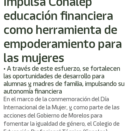
Impulsa Conalep
shortcut
activates
educación financiera
the
screen
reader
como herramienta de
to
help
empoderamiento para
you
navigate
las mujeres
and
interact
with
• A través de este esfuerzo, se fortalecen
the
las oportunidades de desarrollo para
content.
alumnas y madres de familia, impulsando su
autonomía financiera
En el marco de la conmemoración del Día
Internacional de la Mujer, y como parte de las
acciones del Gobierno de Morelos para
fomentar la igualdad de género, el Colegio de