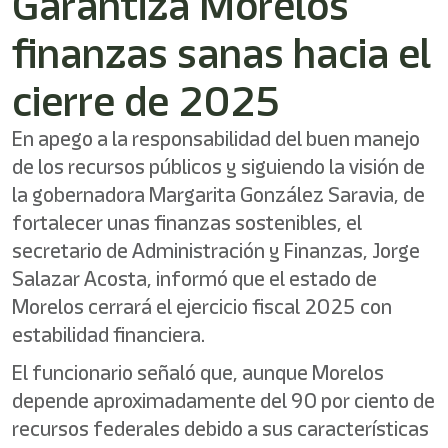
Garantiza Morelos
/"
Este
finanzas sanas hacia el
acceso
directo
activa
cierre de 2025
el
lector
En apego a la responsabilidad del buen manejo
de
pantalla
de los recursos públicos y siguiendo la visión de
para
la gobernadora Margarita González Saravia, de
ayudarle
fortalecer unas finanzas sostenibles, el
a
navegar
secretario de Administración y Finanzas, Jorge
e
Salazar Acosta, informó que el estado de
interactuar
con
Morelos cerrará el ejercicio fiscal 2025 con
el
estabilidad financiera.
contenido.
El funcionario señaló que, aunque Morelos
depende aproximadamente del 90 por ciento de
recursos federales debido a sus características