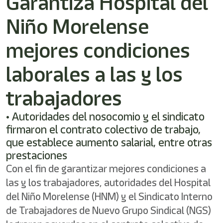
Garantiza Hospital del
shortcut
activates
Niño Morelense
the
screen
reader
mejores condiciones
to
help
laborales a las y los
you
navigate
trabajadores
and
interact
with
• Autoridades del nosocomio y el sindicato
the
firmaron el contrato colectivo de trabajo,
content.
que establece aumento salarial, entre otras
prestaciones
Con el fin de garantizar mejores condiciones a
las y los trabajadores, autoridades del Hospital
del Niño Morelense (HNM) y el Sindicato Interno
de Trabajadores de Nuevo Grupo Sindical (NGS)