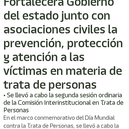
Fortalecerá Gobierno
/"
Este
del estado junto con
acceso
directo
activa
asociaciones civiles la
el
lector
prevención, protección
de
pantalla
y atención a las
para
ayudarle
a
víctimas en materia de
navegar
e
trata de personas
interactuar
con
el
• Se llevó a cabo la segunda sesión ordinaria
contenido.
de la Comisión Interinstitucional en Trata de
Personas
En el marco conmemorativo del Día Mundial
contra la Trata de Personas, se llevó a cabo la