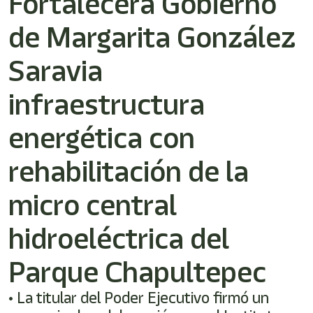
Fortalecerá Gobierno
/"
Este
de Margarita González
acceso
directo
activa
Saravia
el
lector
infraestructura
de
pantalla
energética con
para
ayudarle
a
rehabilitación de la
navegar
e
micro central
interactuar
con
el
hidroeléctrica del
contenido.
Parque Chapultepec
• La titular del Poder Ejecutivo firmó un