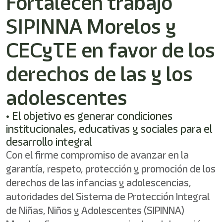
Fortalecen trabajo
shortcut
activates
SIPINNA Morelos y
the
screen
reader
CECyTE en favor de los
to
help
derechos de las y los
you
navigate
adolescentes
and
interact
with
• El objetivo es generar condiciones
the
institucionales, educativas y sociales para el
content.
desarrollo integral
Con el firme compromiso de avanzar en la
garantía, respeto, protección y promoción de los
derechos de las infancias y adolescencias,
autoridades del Sistema de Protección Integral
de Niñas, Niños y Adolescentes (SIPINNA)