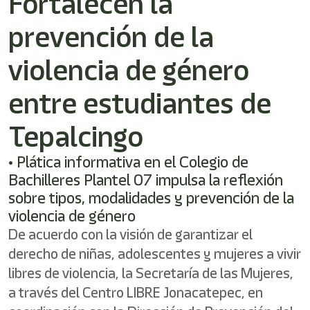
Fortalecen la
shortcut
activates
prevención de la
the
screen
reader
violencia de género
to
help
entre estudiantes de
you
navigate
Tepalcingo
and
interact
with
• Plática informativa en el Colegio de
the
Bachilleres Plantel 07 impulsa la reflexión
content.
sobre tipos, modalidades y prevención de la
violencia de género
De acuerdo con la visión de garantizar el
derecho de niñas, adolescentes y mujeres a vivir
libres de violencia, la Secretaría de las Mujeres,
a través del Centro LIBRE Jonacatepec, en