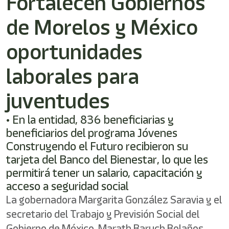
Fortalecen Gobiernos
shortcut
activates
de Morelos y México
the
screen
reader
oportunidades
to
help
laborales para
you
navigate
juventudes
and
interact
with
• En la entidad, 836 beneficiarias y
the
beneficiarios del programa Jóvenes
content.
Construyendo el Futuro recibieron su
tarjeta del Banco del Bienestar, lo que les
permitirá tener un salario, capacitación y
acceso a seguridad social
La gobernadora Margarita González Saravia y el
secretario del Trabajo y Previsión Social del
Gobierno de México, Marath Baruch Bolaños