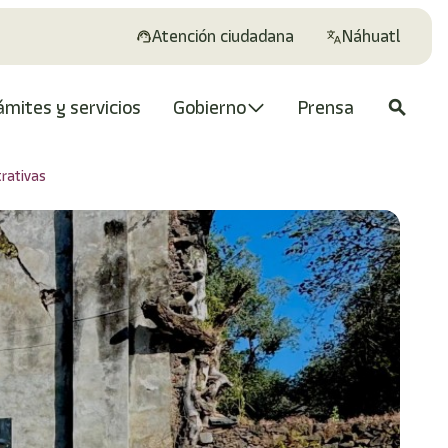
Atención ciudadana
Náhuatl
ámites y servicios
Gobierno
Prensa
search
trativas