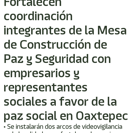
Fortalecen
shortcut
activates
coordinación
the
screen
reader
integrantes de la Mesa
to
help
de Construcción de
you
navigate
Paz y Seguridad con
and
interact
with
empresarios y
the
content.
representantes
sociales a favor de la
paz social en Oaxtepec
• Se instalarán dos arcos de videovigilancia