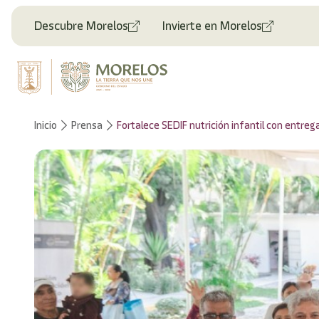
Bienvenido
al
Descubre Morelos
Invierte en Morelos
lector
de
pantalla
All
in
One
Accesibilidad
Inicio
Prensa
Fortalece SEDIF nutrición infantil con entr
Para
iniciar
el
lector
de
pantalla
All
in
One
Accesibilidad,
presione
"Ctrl
+