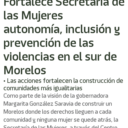
Fortalece Secretaría de
shortcut
activates
las Mujeres
the
screen
reader
autonomía, inclusión y
to
help
prevención de las
you
navigate
violencias en el sur de
and
interact
with
Morelos
the
content.
• Las acciones fortalecen la construcción de
comunidades más igualitarias
Como parte de la visión de la gobernadora
Margarita González Saravia de construir un
Morelos donde los derechos lleguen a cada
comunidad y ninguna mujer se quede atrás, la
Secretaría de las Mujeres, a través del Centro