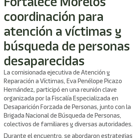
Fortalece Morelos
/"
Este
coordinación para
acceso
directo
activa
atención a víctimas y
el
lector
búsqueda de personas
de
pantalla
desaparecidas
para
ayudarle
a
La comisionada ejecutiva de Atención y
navegar
Reparación a Víctimas, Eva Penélope Picazo
e
interactuar
Hernández, participó en una reunión clave
con
organizada por la Fiscalía Especializada en
el
contenido.
Desaparición Forzada de Personas, junto con la
Brigada Nacional de Búsqueda de Personas,
colectivos de familiares y diversas autoridades.
Durante el encuentro, se abordaron estrategias