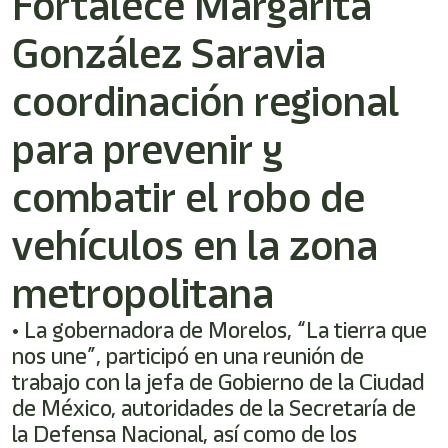
Fortalece Margarita
/"
Este
González Saravia
acceso
directo
activa
coordinación regional
el
lector
para prevenir y
de
pantalla
combatir el robo de
para
ayudarle
a
vehículos en la zona
navegar
e
metropolitana
interactuar
con
el
• La gobernadora de Morelos, “La tierra que
contenido.
nos une”, participó en una reunión de
trabajo con la jefa de Gobierno de la Ciudad
de México, autoridades de la Secretaría de
la Defensa Nacional, así como de los