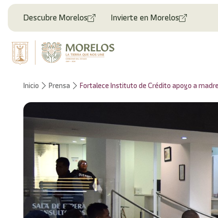
Welcome
to
Descubre Morelos
Invierte en Morelos
All
in
One
Accessibility
screen
reader.
To
Inicio
Prensa
Fortalece Instituto de Crédito apoyo a madr
start
the
All
in
One
Accessibility
screen
reader,
press
"Ctrl
+
/".
This