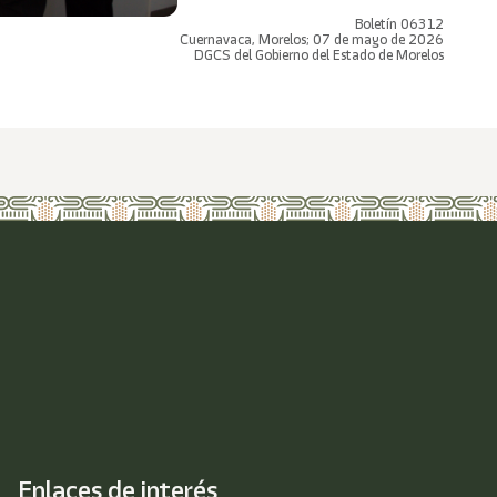
Boletín 06312
Cuernavaca, Morelos; 07 de mayo de 2026
DGCS del Gobierno del Estado de Morelos
Enlaces de interés