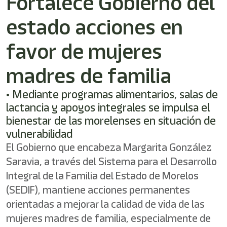
Fortalece Gobierno del
/"
Este
estado acciones en
acceso
directo
activa
favor de mujeres
el
lector
madres de familia
de
pantalla
• Mediante programas alimentarios, salas de
para
ayudarle
lactancia y apoyos integrales se impulsa el
a
bienestar de las morelenses en situación de
navegar
vulnerabilidad
e
interactuar
El Gobierno que encabeza Margarita González
con
Saravia, a través del Sistema para el Desarrollo
el
contenido.
Integral de la Familia del Estado de Morelos
(SEDIF), mantiene acciones permanentes
orientadas a mejorar la calidad de vida de las
mujeres madres de familia, especialmente de