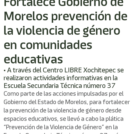
Fortalece Gobierno de
/"
Este
Morelos prevención de
acceso
directo
activa
la violencia de género
el
lector
en comunidades
de
pantalla
educativas
para
ayudarle
a
• A través del Centro LIBRE Xochitepec se
navegar
realizaron actividades informativas en la
e
Escuela Secundaria Técnica número 37
interactuar
con
Como parte de las acciones impulsadas por el
el
Gobierno del Estado de Morelos, para fortalecer
contenido.
la prevención de la violencia de género desde
espacios educativos, se llevó a cabo la plática
“Prevención de la Violencia de Género” en la