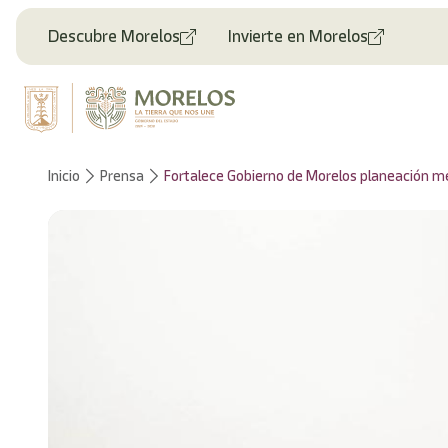
Bienvenido
al
Descubre Morelos
Invierte en Morelos
lector
de
pantalla
All
in
One
Accesibilidad
Inicio
Prensa
Fortalece Gobierno de Morelos planeación met
Para
iniciar
el
lector
de
pantalla
All
in
One
Accesibilidad,
presione
"Ctrl
+