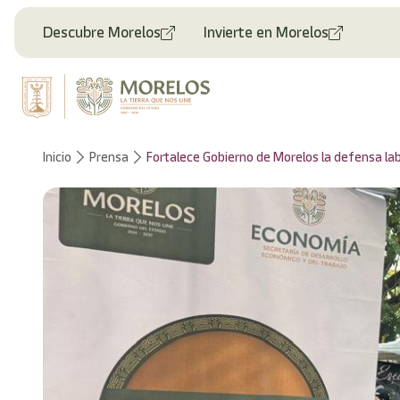
Welcome
to
Descubre Morelos
Invierte en Morelos
All
in
One
Accessibility
screen
reader.
To
Inicio
Prensa
Fortalece Gobierno de Morelos la defensa la
start
the
All
in
One
Accessibility
screen
reader,
press
"Ctrl
+
/".
This