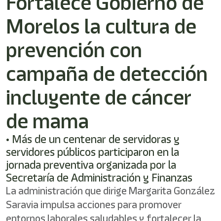
Fortalece Gobierno de
/"
Este
Morelos la cultura de
acceso
directo
activa
prevención con
el
lector
campaña de detección
de
pantalla
incluyente de cáncer
para
ayudarle
a
de mama
navegar
e
• Más de un centenar de servidoras y
interactuar
con
servidores públicos participaron en la
el
jornada preventiva organizada por la
contenido.
Secretaría de Administración y Finanzas
La administración que dirige Margarita González
Saravia impulsa acciones para promover
entornos laborales saludables y fortalecer la