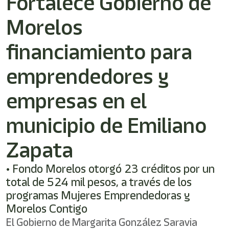
Fortalece Gobierno de
/"
Este
Morelos
acceso
directo
activa
financiamiento para
el
lector
emprendedores y
de
pantalla
empresas en el
para
ayudarle
a
municipio de Emiliano
navegar
e
Zapata
interactuar
con
el
• Fondo Morelos otorgó 23 créditos por un
contenido.
total de 524 mil pesos, a través de los
programas Mujeres Emprendedoras y
Morelos Contigo
El Gobierno de Margarita González Saravia