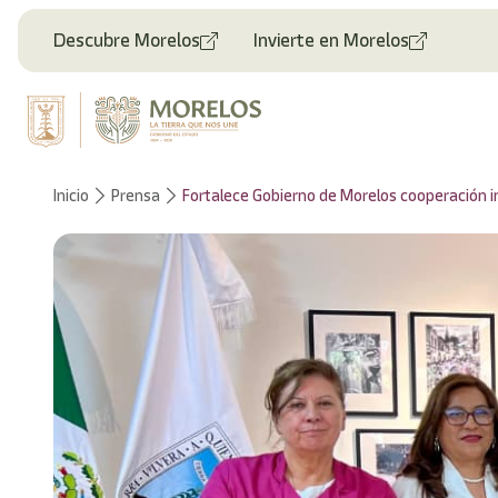
Bienvenido
al
Descubre Morelos
Invierte en Morelos
lector
de
pantalla
All
in
One
Accesibilidad
Inicio
Prensa
Fortalece Gobierno de Morelos cooperación i
Para
iniciar
el
lector
de
pantalla
All
in
One
Accesibilidad,
presione
"Ctrl
+