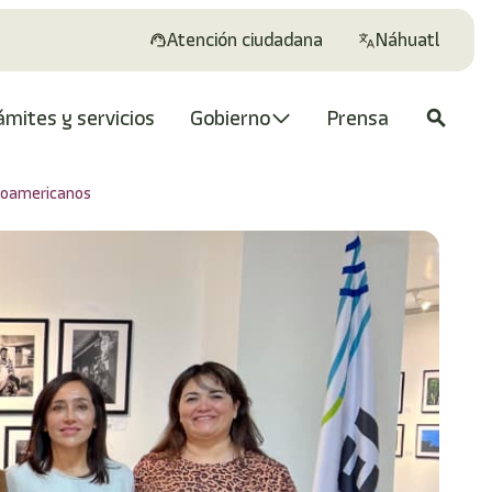
Atención ciudadana
Náhuatl
ámites y servicios
Gobierno
Prensa
search
eroamericanos