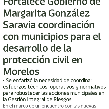
Fortalece Gobierno de
/"
Este
Margarita González
acceso
directo
activa
Saravia coordinación
el
lector
con municipios para el
de
pantalla
desarrollo de la
para
ayudarle
a
protección civil en
navegar
e
Morelos
interactuar
con
el
• Se enfatizó la necesidad de coordinar
contenido.
esfuerzos técnicos, operativos y normativos
para robustecer las acciones municipales en
la Gestión Integral de Riesgos
En el marco de un encuentro con las nuevas