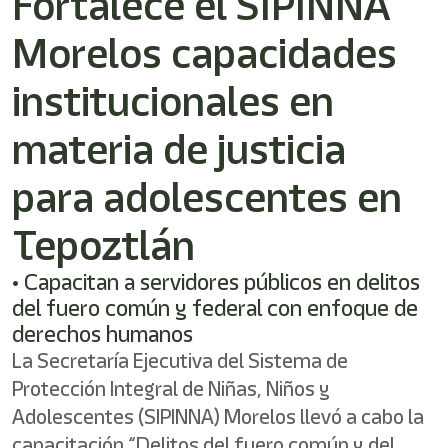
Fortalece el SIPINNA
shortcut
activates
Morelos capacidades
the
screen
reader
institucionales en
to
help
materia de justicia
you
navigate
para adolescentes en
and
interact
with
Tepoztlán
the
content.
• Capacitan a servidores públicos en delitos
del fuero común y federal con enfoque de
derechos humanos
La Secretaría Ejecutiva del Sistema de
Protección Integral de Niñas, Niños y
Adolescentes (SIPINNA) Morelos llevó a cabo la
capacitación “Delitos del fuero común y del