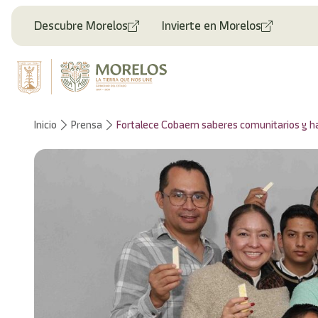
Bienvenido
al
Descubre Morelos
Invierte en Morelos
lector
de
pantalla
All
in
One
Accesibilidad
Inicio
Prensa
Fortalece Cobaem saberes comunitarios y ha
Para
iniciar
el
lector
de
pantalla
All
in
One
Accesibilidad,
presione
"Ctrl
+