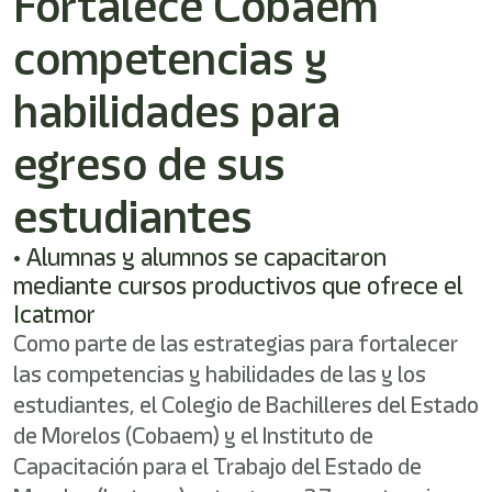
Fortalece Cobaem
/"
Este
competencias y
acceso
directo
activa
habilidades para
el
lector
egreso de sus
de
pantalla
estudiantes
para
ayudarle
a
• Alumnas y alumnos se capacitaron
navegar
mediante cursos productivos que ofrece el
e
Icatmor
interactuar
con
Como parte de las estrategias para fortalecer
el
las competencias y habilidades de las y los
contenido.
estudiantes, el Colegio de Bachilleres del Estado
de Morelos (Cobaem) y el Instituto de
Capacitación para el Trabajo del Estado de