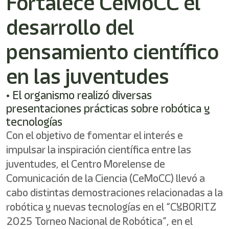
Fortalece CeMoCC el
/"
Este
desarrollo del
acceso
directo
activa
pensamiento científico
el
lector
en las juventudes
de
pantalla
• El organismo realizó diversas
para
ayudarle
presentaciones prácticas sobre robótica y
a
tecnologías
navegar
Con el objetivo de fomentar el interés e
e
interactuar
impulsar la inspiración científica entre las
con
juventudes, el Centro Morelense de
el
contenido.
Comunicación de la Ciencia (CeMoCC) llevó a
cabo distintas demostraciones relacionadas a la
robótica y nuevas tecnologías en el “CYBORITZ
2025 Torneo Nacional de Robótica”, en el