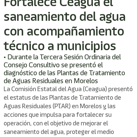
Fortalece Ceagua el
shortcut
activates
saneamiento del agua
the
screen
reader
con acompañamiento
to
help
técnico a municipios
you
navigate
• Durante la Tercera Sesión Ordinaria del
and
interact
Consejo Consultivo se presentó el
with
diagnóstico de las Plantas de Tratamiento
the
de Aguas Residuales en Morelos
content.
La Comisión Estatal del Agua (Ceagua) presentó
el estatus de las Plantas de Tratamiento de
Aguas Residuales (PTAR) en Morelos y las
acciones que impulsa para fortalecer su
operación, con el objetivo de mejorar el
saneamiento del agua, proteger el medio