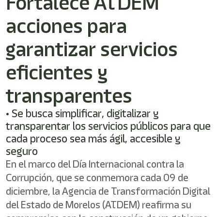
Fortalece ATDEM
shortcut
activates
acciones para
the
screen
reader
garantizar servicios
to
help
eficientes y
you
navigate
transparentes
and
interact
with
• Se busca simplificar, digitalizar y
the
transparentar los servicios públicos para que
content.
cada proceso sea más ágil, accesible y
seguro
En el marco del Día Internacional contra la
Corrupción, que se conmemora cada 09 de
diciembre, la Agencia de Transformación Digital
del Estado de Morelos (ATDEM) reafirma su