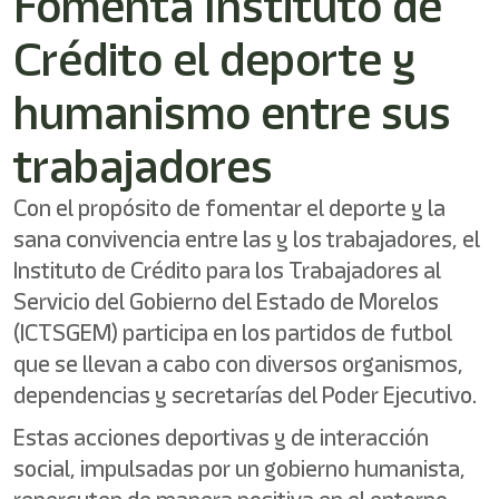
Fomenta Instituto de
shortcut
activates
Crédito el deporte y
the
screen
reader
humanismo entre sus
to
help
trabajadores
you
navigate
and
Con el propósito de fomentar el deporte y la
interact
sana convivencia entre las y los trabajadores, el
with
Instituto de Crédito para los Trabajadores al
the
content.
Servicio del Gobierno del Estado de Morelos
(ICTSGEM) participa en los partidos de futbol
que se llevan a cabo con diversos organismos,
dependencias y secretarías del Poder Ejecutivo.
Estas acciones deportivas y de interacción
social, impulsadas por un gobierno humanista,