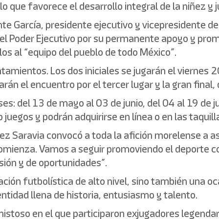
lo que favorece el desarrollo integral de la niñez y 
ante García, presidente ejecutivo y vicepresidente d
el Poder Ejecutivo por su permanente apoyo y promoc
os al “equipo del pueblo de todo México”.
tamientos. Los dos iniciales se jugarán el viernes 2
án el encuentro por el tercer lugar y la gran final,
s: del 13 de mayo al 03 de junio, del 04 al 19 de jun
o juegos y podrán adquirirse en línea o en las taquil
z Saravia convocó a toda la afición morelense a as
omienza. Vamos a seguir promoviendo el deporte co
asión y de oportunidades”.
ión futbolística de alto nivel, sino también una o
tidad llena de historia, entusiasmo y talento.
mistoso en el que participaron exjugadores legendar