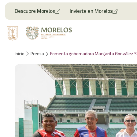
Welcome
to
Descubre Morelos
Invierte en Morelos
All
in
One
Accessibility
screen
reader.
To
Inicio
Prensa
Fomenta gobernadora Margarita González Sara
start
the
All
in
One
Accessibility
screen
reader,
press
'Ctrl
+
/'.
This