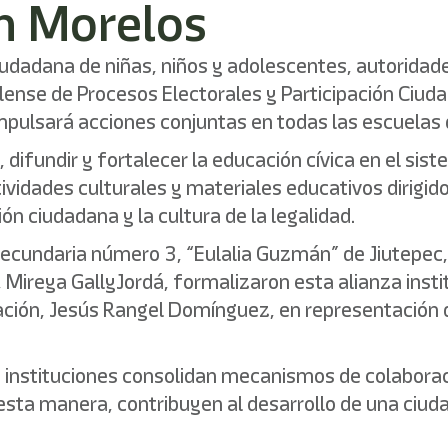
en Morelos
iudadana de niñas, niños y adolescentes, autoridades
elense de Procesos Electorales y Participación Ciu
ulsará acciones conjuntas en todas las escuelas de 
difundir y fortalecer la educación cívica en el sis
ividades culturales y materiales educativos dirigid
ón ciudadana y la cultura de la legalidad.
 Secundaria número 3, “Eulalia Guzmán” de Jiutepec, 
 Mireya GallyJordá, formalizaron esta alianza instit
ación, Jesús Rangel Domínguez, en representación de
 instituciones consolidan mecanismos de colaborac
sta manera, contribuyen al desarrollo de una ciuda