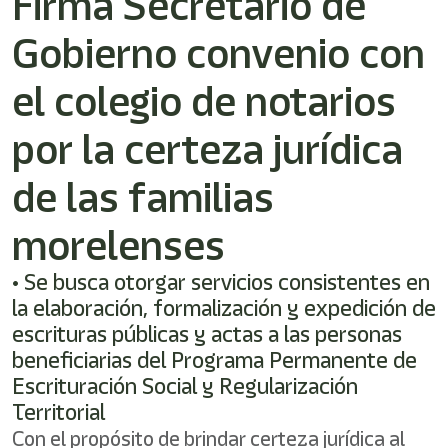
Firma Secretario de
shortcut
activates
Gobierno convenio con
the
screen
reader
el colegio de notarios
to
help
por la certeza jurídica
you
navigate
de las familias
and
interact
with
morelenses
the
content.
• Se busca otorgar servicios consistentes en
la elaboración, formalización y expedición de
escrituras públicas y actas a las personas
beneficiarias del Programa Permanente de
Escrituración Social y Regularización
Territorial
Con el propósito de brindar certeza jurídica al