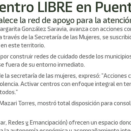
ntro LIBRE en Puent
talece la red de apoyo para la atenció
Margarita González Saravia, avanza con acciones con
a través de la Secretaría de las Mujeres, se suscrib
en este territorio.
or construir redes de cuidado desde los municipios
e fuera de su entorno inmediato.
e la secretaría de las mujeres, expresó: "Acciones c
iolencia. Activar centros con enfoque integral en t
 todos."
a Mazari Torres, mostró total disposición para conso
tar, Redes y Emancipación) ofrecen un espacio dond
ra la autonomía económica y acompañamiento integr