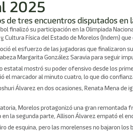
al 2025
 de tres encuentros disputados en la
ol finalizó su participación en la Olimpiada Nacio
e y Cultura Física del Estado de Morelos (Indem) que
noció el esfuerzo de las jugadoras que finalizaron 
cabeza Margarita González Saravia para seguir impu
ivo estatal mostró su poder ofensivo desde los prim
rió el marcador al minuto cuatro, lo que dio confia
shuri Álvarez en dos ocasiones, Renata Mena de ig
toria, Morelos protagonizó una gran remontada fre
 en la segunda parte, Allison Álvarez empató el enc
tiro de esquina, pero las morelenses no bajaron lo