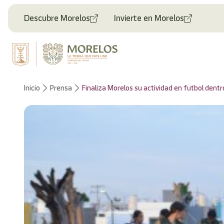
Welcome
to
Descubre Morelos
Invierte en Morelos
All
in
One
Accessibility
screen
reader.
To
Inicio
Prensa
Finaliza Morelos su actividad en futbol dent
start
the
All
in
One
Accessibility
screen
reader,
press
"Ctrl
+
/".
This