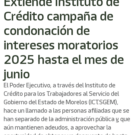
Extiende Instituto de
/"
Este
Crédito campaña de
acceso
directo
activa
condonación de
el
lector
intereses moratorios
de
pantalla
2025 hasta el mes de
para
ayudarle
a
junio
navegar
e
El Poder Ejecutivo, a través del Instituto de
interactuar
con
Crédito para los Trabajadores al Servicio del
el
Gobierno del Estado de Morelos (ICTSGEM),
contenido.
hace un llamado a las personas afiliadas que se
han separado de la administración pública y que
aún mantienen adeudos, a aprovechar la