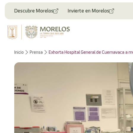
Bienvenido
al
Descubre Morelos
Invierte en Morelos
lector
de
pantalla
All
in
One
Accesibilidad
Inicio
Prensa
Exhorta Hospital General de Cuernavaca a m
Para
iniciar
el
lector
de
pantalla
All
in
One
Accesibilidad,
presione
"Ctrl
+