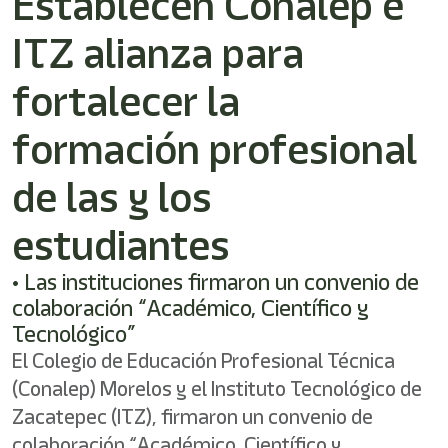
Establecen Conalep e
shortcut
activates
ITZ alianza para
the
screen
reader
fortalecer la
to
help
formación profesional
you
navigate
de las y los
and
interact
with
estudiantes
the
content.
• Las instituciones firmaron un convenio de
colaboración “Académico, Científico y
Tecnológico”
El Colegio de Educación Profesional Técnica
(Conalep) Morelos y el Instituto Tecnológico de
Zacatepec (ITZ), firmaron un convenio de
colaboración “Académico, Científico y