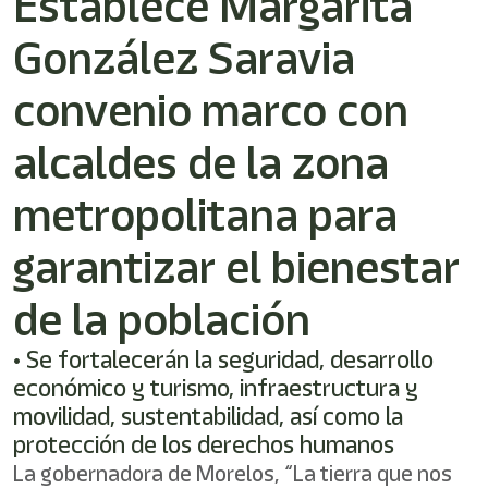
Establece Margarita
/"
Este
González Saravia
acceso
directo
activa
convenio marco con
el
lector
alcaldes de la zona
de
pantalla
metropolitana para
para
ayudarle
a
garantizar el bienestar
navegar
e
de la población
interactuar
con
el
• Se fortalecerán la seguridad, desarrollo
contenido.
económico y turismo, infraestructura y
movilidad, sustentabilidad, así como la
protección de los derechos humanos
La gobernadora de Morelos, “La tierra que nos